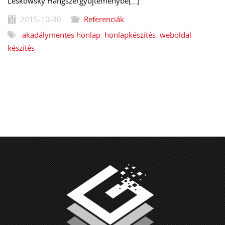
Leskowsky Hangszergyűjteménybe[…]
2015-10-30
Referenciák
akadálymentes honlap
,
honlapkészítés
,
weboldal
készítés