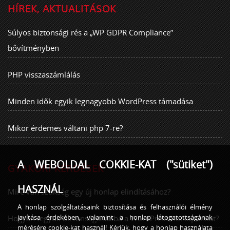
HÍREK, AKTUALITÁSOK
Súlyos biztonsági rés a „WP GDPR Compliance”
bővítményben
PHP visszaszámlálás
Minden idők egyik legnagyobb WordPress támadása
Mikor érdemes váltani php 7-re?
A WEBOLDAL COKKIE-KAT ("sütiket")
GYAKORI KÉRDÉSEK
HASZNÁL
Mire van szükség egy új honlap elindításához?
A honlap szolgáltatásaink biztosítása és felhasználói élmény
javítása érdekében, valamint a honlap látogatottságának
Hogyan tegyük biztonságosabbá a WordPress honlapunkat?
mérésére cookie-kat használ! Kérjük, hogy a honlap használata