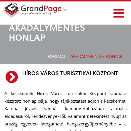
AKADÁLYMENTES
HONLAP
FŐOLDAL
|
AKADÁLYMENTES HONLAP
HÍRÖS VÁROS TURISZTIKAI KÖZPONT
A kecskeméti Hírös Város Turisztikai Központ számára
készített honlap célja, hogy tájékoztatást adjon a kecskeméti
Katona József Színház kamaraszínházának aktuális
előadásairól, rendezvényekről, valamint betekintést nyújt az
ország egyetlen látogatható hangszergyűjteményébe – a