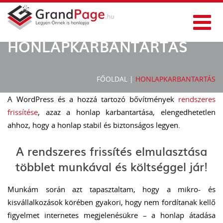
HONLAPKARBANTARTÁS
FŐOLDAL
|
HONLAPKARBANTARTÁS
A WordPress és a hozzá tartozó bővítmények
rendszeres
frissítése
, azaz a honlap karbantartása, elengedhetetlen
ahhoz, hogy a honlap stabil és biztonságos legyen.
A rendszeres frissítés elmulasztása
többlet munkával és költséggel jár!
Munkám során azt tapasztaltam, hogy a mikro- és
kisvállalkozások körében gyakori, hogy nem fordítanak kellő
figyelmet internetes megjelenésükre – a honlap átadása