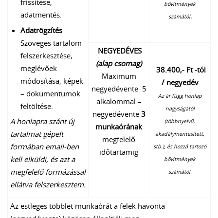
frissítése,
bővítmények
adatmentés.
számától
.
Adatrögzítés
Szöveges tartalom
NEGYEDÉVES
felszerkesztése,
(alap csomag)
meglévőek
38.400,- Ft -tól
Maximum
módosítása, képek
/ negyedév
negyedévente 5
– dokumentumok
Az ár függ honlap
alkalommal –
feltöltése.
nagyságától
negyedévente
3
A honlapra szánt új
(többnyelvű,
munkaórának
tartalmat gépelt
akadálymentesített,
megfelelő
formában email-ben
stb.), és hozzá tartozó
időtartamig
kell elküldi, és azt a
bővítmények
megfelelő formázással
számától.
ellátva felszerkesztem.
Az estleges többlet munkaórát a felek havonta