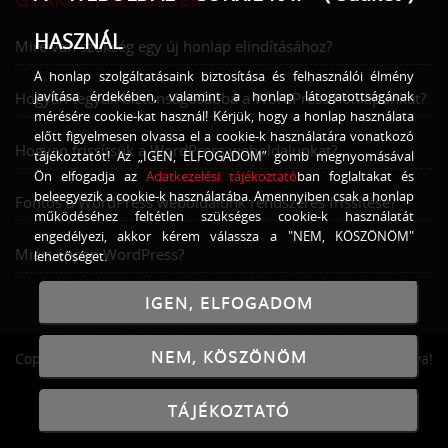
HASZNÁL
Mire van szükség egy új honlap elindításához?
A honlap szolgáltatásaink biztosítása és felhasználói élmény
javítása érdekében, valamint a honlap látogatottságának
Hogyan tegyük biztonságosabbá a WordPress honlapunkat?
mérésére cookie-kat használ! Kérjük, hogy a honlap használata
előtt figyelmesen olvassa el a cookie-k használatára vonatkozó
Hogyan frissítsük a WordPress weboldalunkat?
tájékoztatót! Az „IGEN, ELFOGADOM” gomb megnyomásával
Ön elfogadja az
Adatkezelési tájékoztató
ban foglaltakat és
beleegyezik a cookie-k használatába. Amennyiben csak a honlap
Fontos a WordPress weboldalunk rendszeres frissítése?
működéséhez feltétlen szükséges cookie-k használatát
engedélyezi, akkor kérem válassza a "NEM, KÖSZÖNÖM"
Miért éppen WordPress?
lehetőséget.
IGEN, ELFOGADOM
NEM, KÖSZÖNÖM
Copyright © 2016 - 2026
GrandPage
Minden jog fenntartva!
TÁJÉKOZTATÓ