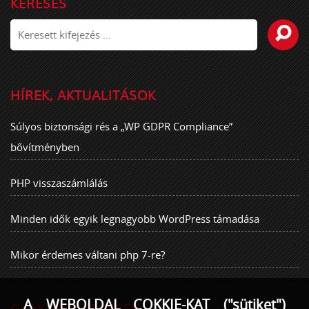
KERESÉS
HÍREK, AKTUALITÁSOK
Súlyos biztonsági rés a „WP GDPR Compliance”
bővítményben
PHP visszaszámlálás
Minden idők egyik legnagyobb WordPress támadása
Mikor érdemes váltani php 7-re?
A WEBOLDAL COKKIE-KAT ("sütiket")
GYAKORI KÉRDÉSEK